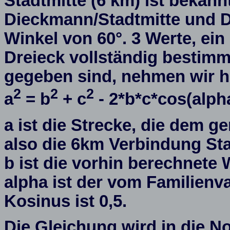
Stadtmitte (6 km) ist bekannt
Dieckmann/Stadtmitte und D
Winkel von 60°. 3 Werte, ein
Dreieck vollständig bestimm
gegeben sind, nehmen wir h
2
2
2
a
= b
+ c
- 2*b*c*cos(alph
a ist die Strecke, die dem 
also die 6km Verbindung Sta
b ist die vorhin berechnete
alpha ist der vom Familien
Kosinus ist 0,5.
Die Gleichung wird in die N