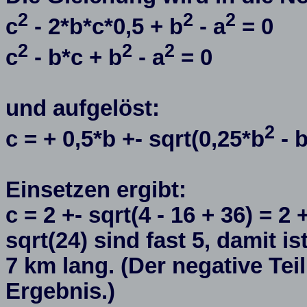
2
2
2
c
- 2*b*c*0,5 + b
- a
= 0
2
2
2
c
- b*c + b
- a
= 0
und aufgelöst:
2
c = + 0,5*b +- sqrt(0,25*b
- 
Einsetzen ergibt:
c = 2 +- sqrt(4 - 16 + 36) = 2 
sqrt(24) sind fast 5, damit 
7 km lang. (Der negative Teil
Ergebnis.)